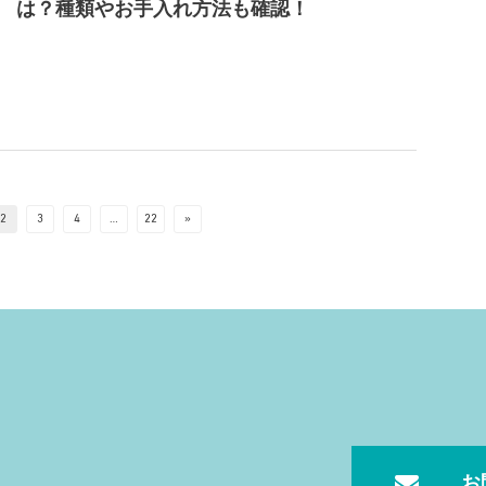
は？種類やお手入れ方法も確認！
2
3
4
…
22
»
お