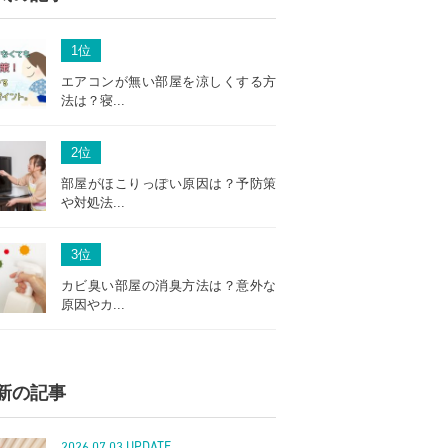
1
位
エアコンが無い部屋を涼しくする方
法は？寝...
2
位
部屋がほこりっぽい原因は？予防策
や対処法...
3
位
カビ臭い部屋の消臭方法は？意外な
原因やカ...
新の記事
2026.07.03 UPDATE