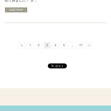
めてみました！ ダ...
read more
«
1
2
3
4
5
…
17
»