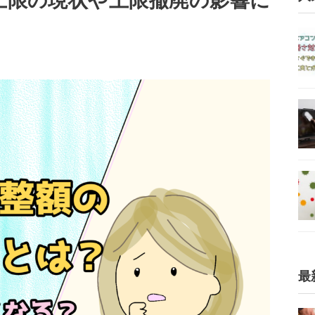
上限の現状や上限撤廃の影響に
最