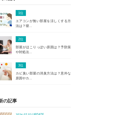
1
位
エアコンが無い部屋を涼しくする方
法は？寝...
2
位
部屋がほこりっぽい原因は？予防策
や対処法...
3
位
カビ臭い部屋の消臭方法は？意外な
原因やカ...
新の記事
2026.07.03 UPDATE