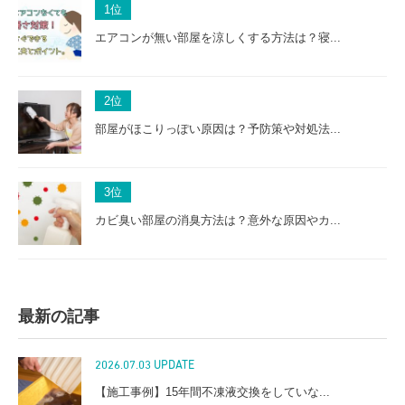
1
位
エアコンが無い部屋を涼しくする方法は？寝...
2
位
部屋がほこりっぽい原因は？予防策や対処法...
3
位
カビ臭い部屋の消臭方法は？意外な原因やカ...
最新の記事
2026.07.03 UPDATE
【施工事例】15年間不凍液交換をしていな...