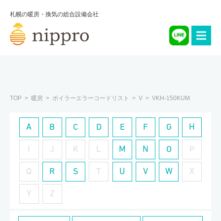
札幌の暖房・換気の総合設備会社
TOP
暖房
ボイラーエラーコードリスト
V
VKH-150KUM
A
B
C
D
E
F
G
H
I
J
K
L
M
N
O
P
Q
R
S
T
U
V
W
X
Y
Z