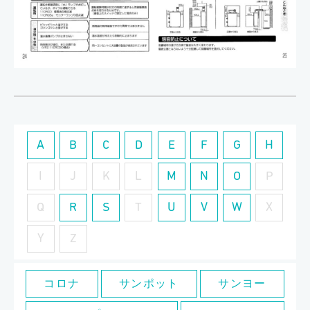
A
B
C
D
E
F
G
H
I
J
K
L
M
N
O
P
Q
R
S
T
U
V
W
X
Y
Z
コロナ
サンポット
サンヨー