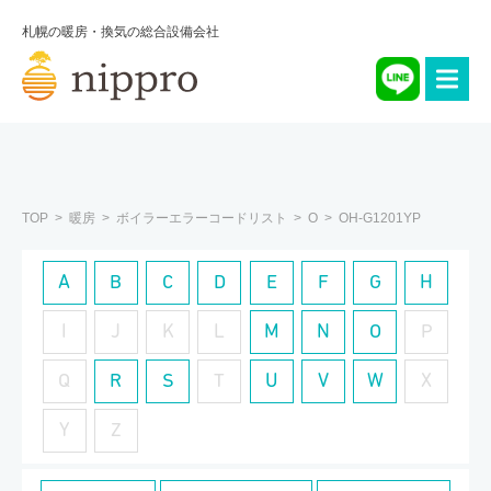
札幌の暖房・換気の総合設備会社
TOP
暖房
ボイラーエラーコードリスト
O
OH-G1201YP
A
B
C
D
E
F
G
H
I
J
K
L
M
N
O
P
Q
R
S
T
U
V
W
X
Y
Z