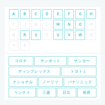
A
B
C
D
E
F
G
H
I
J
K
L
M
N
O
P
Q
R
S
T
U
V
W
X
Y
Z
コロナ
サンポット
サンヨー
ディンプレックス
トヨトミ
ナショナル
ノーリツ
パナソニック
リンナイ
三菱
日立
長府