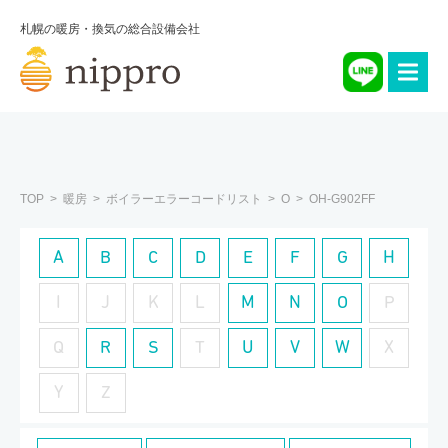
札幌の暖房・換気の総合設備会社
TOP
暖房
ボイラーエラーコードリスト
O
OH-G902FF
A
B
C
D
E
F
G
H
I
J
K
L
M
N
O
P
Q
R
S
T
U
V
W
X
Y
Z