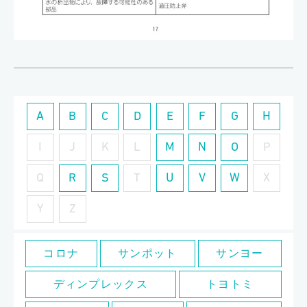
A
B
C
D
E
F
G
H
I
J
K
L
M
N
O
P
Q
R
S
T
U
V
W
X
Y
Z
コロナ
サンポット
サンヨー
ディンプレックス
トヨトミ