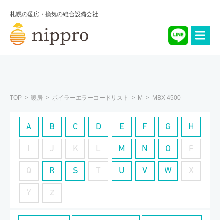
札幌の暖房・換気の総合設備会社
TOP
暖房
ボイラーエラーコードリスト
M
MBX-4500
A
B
C
D
E
F
G
H
I
J
K
L
M
N
O
P
Q
R
S
T
U
V
W
X
Y
Z