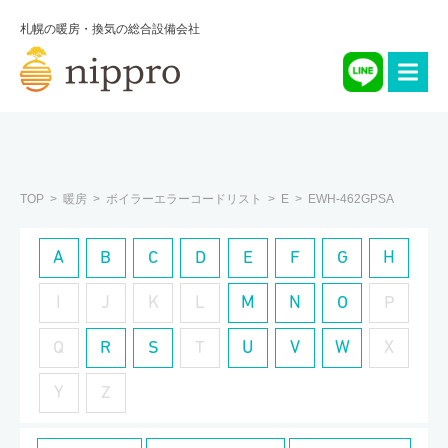
札幌の暖房・換気の総合設備会社
TOP
暖房
ボイラーエラーコードリスト
E
EWH-462GPSA
A
B
C
D
E
F
G
H
I
J
K
L
M
N
O
P
Q
R
S
T
U
V
W
X
Y
Z