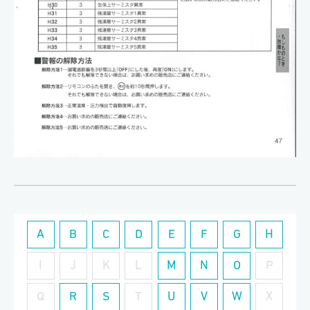
A
B
C
D
E
F
G
H
I
J
K
L
M
N
O
P
Q
R
S
T
U
V
W
X